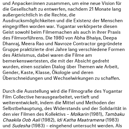
und Anpacker:innen zusammen, um eine neue Vision für
die Gesellschaft zu entwerfen, nachdem 21 Monate lang
außergerichtlich in die Rechte, die
Ausdrucksmöglichkeiten und die Existenz der Menschen
eingegriffen worden war. Yugantar verkörperte diesen
Geist sowohl beim Filmemachen als auch in ihrer Praxis
des Filmvorführens. Die 1980 von Abha Bhaiya, Deepa
Dhanraj, Meera Rao und Navroze Contractor gegründete
Gruppe praktizierte drei Jahre lang verschiedene Formen
des Aktivismus, dabei waren die Filme am
bemerkenswertesten, die mit der Absicht gedreht
wurden, einen sozialen Dialog über Themen wie Arbeit,
Gender, Kaste, Klasse, Ökologie und deren
Überschneidungen und Wechselwirkungen zu schaffen.
Durch die Ausstellung wird die Filmografie des Yugantar
Film Collective herausgearbeitet, vertieft und
weiterentwickelt, indem die Mittel und Methoden der
Selbstbehauptung, des Widerstands und der Solidarität in
den vier Filmen des Kollektivs –
Molkarin
(1981),
Tambaku
Chaakila Oob Aali
(1982),
Idi Katha Maatramena
(1983)
und
Sudesha
(1983) – eingehend untersucht werden. Als