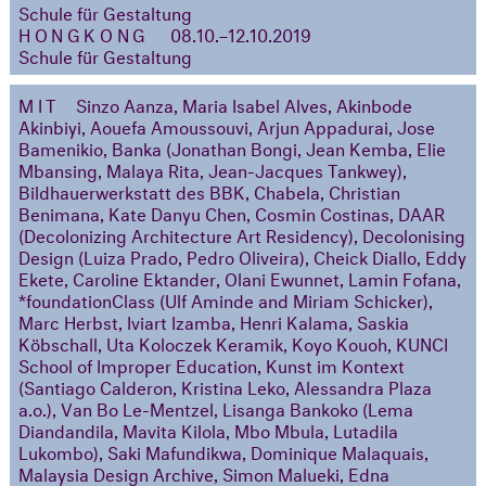
Schule für Gestaltung
HONGKONG
08.10.–12.10.2019
Schule für Gestaltung
MIT
Sinzo Aanza, Maria Isabel Alves, Akinbode
Akinbiyi, Aouefa Amoussouvi, Arjun Appadurai, Jose
Bamenikio, Banka (Jonathan Bongi, Jean Kemba, Elie
Mbansing, Malaya Rita, Jean-Jacques Tankwey),
Bildhauerwerkstatt des BBK, Chabela, Christian
Benimana, Kate Danyu Chen, Cosmin Costinas, DAAR
(Decolonizing Architecture Art Residency), Decolonising
Design (Luiza Prado, Pedro Oliveira), Cheick Diallo, Eddy
Ekete, Caroline Ektander, Olani Ewunnet, Lamin Fofana,
*foundationClass (Ulf Aminde and Miriam Schicker),
Marc Herbst, Iviart Izamba, Henri Kalama, Saskia
Köbschall, Uta Koloczek Keramik, Koyo Kouoh, KUNCI
School of Improper Education, Kunst im Kontext
(Santiago Calderon, Kristina Leko, Alessandra Plaza
a.o.), Van Bo Le-Mentzel, Lisanga Bankoko (Lema
Diandandila, Mavita Kilola, Mbo Mbula, Lutadila
Lukombo), Saki Mafundikwa, Dominique Malaquais,
Malaysia Design Archive, Simon Malueki, Edna