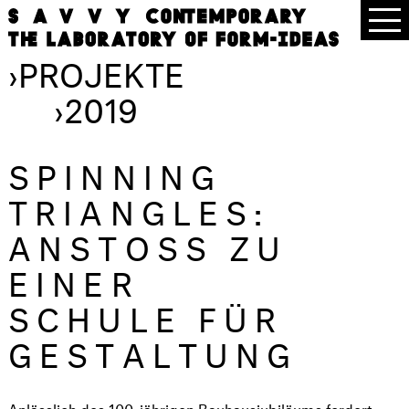
›
PROJEKTE
›
2019
SPINNING
TRIANGLES:
ANSTOSS ZU
EINER
SCHULE FÜR
GESTALTUNG
Anlässlich des
100-jährigen Bauhausjubiläums
fordert