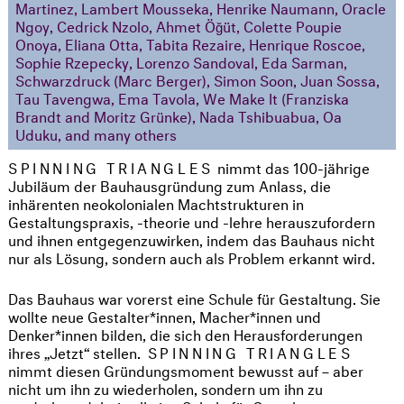
Martinez, Lambert Mousseka, Henrike Naumann, Oracle
Ngoy, Cedrick Nzolo, Ahmet Öğüt, Colette Poupie
Onoya, Eliana Otta, Tabita Rezaire, Henrique Roscoe,
Sophie Rzepecky, Lorenzo Sandoval, Eda Sarman,
Schwarzdruck (Marc Berger), Simon Soon, Juan Sossa,
Tau Tavengwa, Ema Tavola, We Make It (Franziska
Brandt and Moritz Grünke), Nada Tshibuabua, Oa
Uduku, and many others
SPINNING TRIANGLES
nimmt das 100-jährige
Jubiläum der Bauhausgründung zum Anlass, die
inhärenten neokolonialen Machtstrukturen in
Gestaltungspraxis, -theorie und -lehre herauszufordern
und ihnen entgegenzuwirken, indem das Bauhaus nicht
nur als Lösung, sondern auch als Problem erkannt wird.
Das Bauhaus war vorerst eine Schule für Gestaltung. Sie
wollte neue Gestalter*innen, Macher*innen und
Denker*innen bilden, die sich den Herausforderungen
ihres „Jetzt“ stellen.
SPINNING TRIANGLES
nimmt diesen Gründungsmoment bewusst auf – aber
nicht um ihn zu wiederholen, sondern um ihn zu