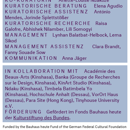
KURATORISCHE BERATUNG
Elena Agudio
KURATORISCHE ASSISTENZ
António
Mendes, Jorinde Splettstößer
KURATORISCHE RECHERCHE
Raisa
Galofre, Abhishek Nilamber, Lili Somogyi
MANAGEMENT
Lynhan Balatbat-Helbock, Lema
Sikod
MANAGEMENT ASSISTENZ
Clara Brandt,
Fanny Souade Sow
KOMMUNIKATION
Anna Jäger
IN KOLLABORATION MIT
Académie des
Beaux-Arts (Kinshasa), Banka (Groupe de Recherches
sur le Design, Kinshasa), KinArt Studio (Kinshasa),
Ndaku (Kinshasa), Timbela Batimbela Yo
(Kinshasa), Hochschule Anhalt (Dessau), VorOrt Haus
(Dessau), Para Site (Hong Kong), Tinyhouse University
e.V.
FÖRDERUNG
Gefördert im Fonds Bauhaus heute
der
Kulturstiftung des Bundes
.