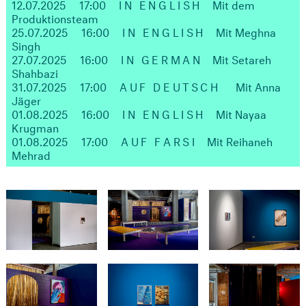
12.07.2025
17:00
IN ENGLISH
Mit dem
Produktionsteam
25.07.2025
16:00
IN ENGLISH
Mit Meghna
Singh
27.07.2025
16:00
IN GERMAN
Mit Setareh
Shahbazi
31.07.2025
17:00
AUF DEUTSCH
Mit Anna
Jäger
01.08.2025
16:00
IN ENGLISH
Mit Nayaa
Krugman
01.08.2025
17:00
AUF FARSI
Mit Reihaneh
Mehrad