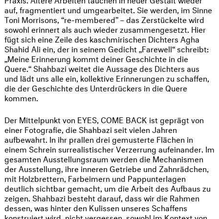
auf, fragmentiert und umgearbeitet. Sie werden, im Sinne
Toni Morrisons, “re-membered” – das Zerstückelte wird
sowohl erinnert als auch wieder zusammengesetzt. Hier
fügt sich eine Zeile des kaschmirischen Dichters Agha
Shahid Ali ein, der in seinem Gedicht „Farewell“ schreibt:
„Meine Erinnerung kommt deiner Geschichte in die
Quere.“ Shahbazi weitet die Aussage des Dichters aus
und lädt uns alle ein, kollektive Erinnerungen zu schaffen,
die der Geschichte des Unterdrückers in die Quere
kommen.
Der Mittelpunkt von EYES, COME BACK ist geprägt von
einer Fotografie, die Shahbazi seit vielen Jahren
aufbewahrt. In ihr prallen drei gemusterte Flächen in
einem Schrein surrealistischer Verzerrung aufeinander. Im
gesamten Ausstellungsraum werden die Mechanismen
der Ausstellung, ihre inneren Getriebe und Zahnrädchen,
mit Holzbrettern, Farbeimern und Pappunterlagen
deutlich sichtbar gemacht, um die Arbeit des Aufbaus zu
zeigen. Shahbazi besteht darauf, dass wir die Rahmen
dessen, was hinter den Kulissen unseres Schaffens
konstruiert wird, nicht vergessen, sowohl im Kontext von