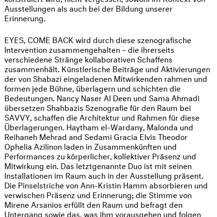
Ausstellungen als auch bei der Bildung unserer
Erinnerung.
EYES, COME BACK wird durch diese szenografische
Intervention zusammengehalten – die ihrerseits
verschiedene Stränge kollaborativen Schaffens
zusammenhält. Künstlerische Beiträge und Aktivierungen
der von Shabazi eingeladenen Mitwirkenden rahmen und
formen jede Bühne, überlagern und schichten die
Bedeutungen. Nancy Naser Al Deen und Sama Ahmadi
übersetzen Shahbazis Szenografie für den Raum bei
SAVVY, schaffen die Architektur und Rahmen für diese
Überlagerungen. Haytham el-Wardany, Malonda und
Reihaneh Mehrad and Sedami Gracia Elvis Theodor
Ophelia Azilinon laden in Zusammenkünften und
Performances zu körperlicher, kollektiver Präsenz und
Mitwirkung ein. Das letztgenannte Duo ist mit seinen
Installationen im Raum auch in der Ausstellung präsent.
Die Pinselstriche von Ann-Kristin Hamm absorbieren und
verwischen Präsenz und Erinnerung; die Stimme von
Mirene Arsanios erfüllt den Raum und befragt den
Untergang sowie das, was ihm vorausgehen und folgen