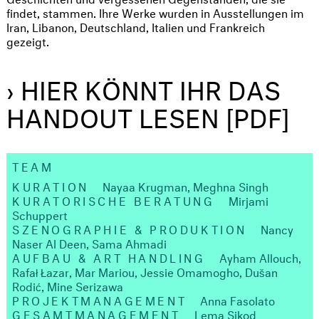
findet, stammen. Ihre Werke wurden in Ausstellungen im
Iran, Libanon, Deutschland, Italien und Frankreich
gezeigt.
› HIER KÖNNT IHR DAS
HANDOUT LESEN [PDF]
TEAM
KURATION
Nayaa Krugman, Meghna Singh
KURATORISCHE BERATUNG
Mirjami
Schuppert
SZENOGRAPHIE & PRODUKTION
Nancy
Naser Al Deen, Sama Ahmadi
AUFBAU & ART HANDLING
Ayham Allouch,
Rafał Łazar, Mar Mariou, Jessie Omamogho, Dušan
Rodić, Mine Serizawa
PROJEKTMANAGEMENT
Anna Fasolato
GESAMTMANAGEMENT
Lema Sikod