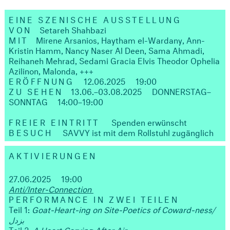
EINE SZENISCHE AUSSTELLUNG
VON
Setareh Shahbazi
MIT
Mirene Arsanios, Haytham el-Wardany, Ann-
Kristin Hamm, Nancy Naser Al Deen, Sama Ahmadi,
Reihaneh Mehrad, Sedami Gracia Elvis Theodor Ophelia
Azilinon, Malonda, +++
ERÖFFNUNG
12.06.2025
19:00
ZU SEHEN
13.06.–03.08.2025
DONNERSTAG–
SONNTAG
14:00–19:00
FREIER EINTRITT
Spenden erwünscht
BESUCH
SAVVY ist mit dem Rollstuhl zugänglich
AKTIVIERUNGEN
27.06.2025
19:00
Anti/Inter-Connection
PERFORMANCE IN ZWEI TEILEN
Teil 1:
Goat-Heart-ing on Site-Poetics of Coward-ness/
بزدل
Teil 2:
A Heart Carving After Air