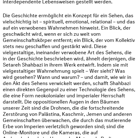
interdependente Lebensweisen gestellt werden.
Die Geschichte ermöglicht ein Konzept für ein Sehen, das
vielschichtig ist – spirituell, emotional, relational – und das
auf ein verwobenes Wahrnehmen hinweist. Ein Blick, der
geschwächt wird, wenn er sich zu weit vom
Gemeinschaftskörper entfernt; ein Blick, der vom Kollektiv
stets neu geschaffen und gestärkt wird. Diese
vielgestaltige, ineinander verwobene Art des Sehens, die
in der Geschichte beschrieben wird, ähnelt derjenigen, die
Setareh Shahbazi in ihrem Werk entwirft. Indem sie mit
vielgestaltiger Wahrnehmung spielt – Wer sieht? Was
wird gesehen? Wann und warum? – und damit, wie wir in
den Akt des Sehens verwickelt werden, schafft Shahbazi
einen direkten Gegenpol zu einer Technologie des Sehens,
die eine Form neokolonialer und imperialer Herrschaft
darstellt. Die oppositionellen Augen in den Bäumen
unserer Zeit sind die Drohnen, die die fortschreitende
Zerstörung von Palästina, Kaschmir, Jemen und anderen
Gemeinschaften überwachen, die durch das mutierende
Erbe von Imperien verletzlich geworden sind; sind die
Online-Monitore und die Kameras, die auf
Andersdenkende im Herzen der Metropole Berlin