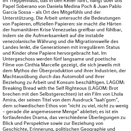
Papel Soberano von Daniela Medina Poch & Juan Pablo
García Sossa – als Ort des Mitgefühls und der
Unterstützung. Die Arbeit untersucht die Bedeutungen
von Papieren, offiziellen Papieren: sie macht die Härten
der humanitären Krise Venezuelas greifbar und fühlbar,
indem sie die Aufmerksamkeit auf die instabile
venezolanische Währung und die Migrationswelle des
Landes lenkt, die Generationen mit irregulärem Status
und Kinder ohne Papiere hervorgebracht hat. Im
Untergeschoss werden fünf langsame und poetische
Filme von Cinthia Marcelle gezeigt, die sich jeweils mit
dem Mythos der Überproduktion und ihrer Industrien, der
Machtausübung durch das Automobil und ihrer
Beziehung zu Arbeit und Konsum beschäftigen. LAGOM:
Breaking Bread with the Self Righteous (LAGOM: Brot
brechen mit den Selbstgerechten) ist ein Film von Lhola
Amira, der seinen Titel von dem Ausdruck "laah'gom",
dem schwedischen Ethos von "nicht zu viel, nicht zu wenig
– gerade die angemessene Menge" ableitet; es ist ein
fortlaufendes Drama, das verschiedene Überlegungen zu
Blick und Perspektive sowie zur Beziehung von
Geschichte, Erinnerung, politischen Geographie und