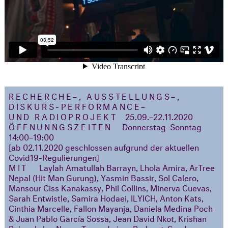
RECHERCHE–, AUSSTELLUNGS–,
DISKURS-PERFORMANCE–
UND RADIO
PROJEKT
25.09.–22.11.2020
ÖFFNUNNGSZEITEN
Donnerstag–Sonntag
14:00–19:00
[ab 02.11.2020 geschlossen aufgrund der aktuellen
Covid19-Regulierungen]
MIT
Laylah Amatullah Barrayn, Lhola Amira, ArTree
Nepal (Hit Man Gurung), Yasmin Bassir, Sol Calero,
Mansour Ciss Kanakassy, Phil Collins, Minerva Cuevas,
Sarah Entwistle, Samira Hodaei, ILYICH, Anton Kats,
Cinthia Marcelle, Fallon Mayanja, Daniela Medina Poch
& Juan Pablo García Sossa, Jean David Nkot, Krishan
Rajapakshe, Nasan Tur und einer Podcast-Sendung