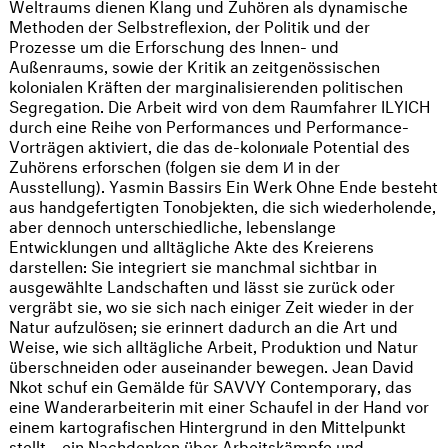
Weltraums dienen Klang und Zuhören als dynamische
Methoden der Selbstreflexion, der Politik und der
Prozesse um die Erforschung des Innen- und
Außenraums, sowie der Kritik an zeitgenössischen
kolonialen Kräften der marginalisierenden politischen
Segregation. Die Arbeit wird von dem Raumfahrer ILYICH
durch eine Reihe von Performances und Performance-
Vorträgen aktiviert, die das de-kolonиale Potential des
Zuhörens erforschen (folgen sie dem И in der
Ausstellung). Yasmin Bassirs Ein Werk Ohne Ende besteht
aus handgefertigten Tonobjekten, die sich wiederholende,
aber dennoch unterschiedliche, lebenslange
Entwicklungen und alltägliche Akte des Kreierens
darstellen: Sie integriert sie manchmal sichtbar in
ausgewählte Landschaften und lässt sie zurück oder
vergräbt sie, wo sie sich nach einiger Zeit wieder in der
Natur aufzulösen; sie erinnert dadurch an die Art und
Weise, wie sich alltägliche Arbeit, Produktion und Natur
überschneiden oder auseinander bewegen. Jean David
Nkot schuf ein Gemälde für SAVVY Contemporary, das
eine Wanderarbeiterin mit einer Schaufel in der Hand vor
einem kartografischen Hintergrund in den Mittelpunkt
stellt – ein Nachdenken über Arbeitskämpfe und