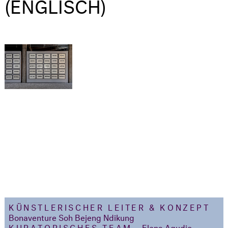
(ENGLISCH)
KÜNSTLERISCHER LEITER & KONZEPT
Bonaventure Soh Bejeng Ndikung
KURATORISCHES TEAM
Elena Agudio,