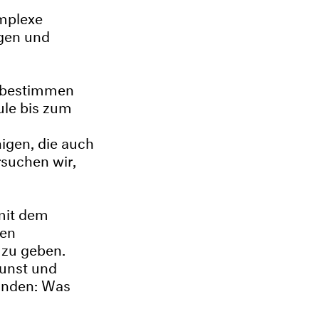
omplexe
egen und
d bestimmen
ule bis zum
igen, die auch
rsuchen wir,
mit dem
ren
 zu geben.
unst und
finden: Was