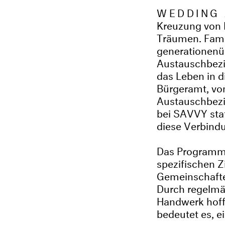
WEDDING
Kreuzung von 
Träumen. Fami
generationenü
Austauschbezi
das Leben in d
Bürgeramt, vo
Austauschbezi
bei SAVVY stat
diese Verbind
Das Programm 
spezifischen Z
Gemeinschaften
Durch regelmä
Handwerk hoff
bedeutet es, e