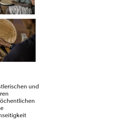
tlerischen und
ren
wöchentlichen
ie
seitigkeit