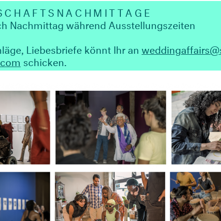
SCHAFTSNACHMITTAGE
h Nachmittag während Ausstellungszeiten
läge, Liebesbriefe könnt Ihr an
weddingaffairs@
.com
schicken.