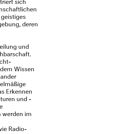
riert sich
inschaftlichen
 geistiges
mgebung, deren
Heilung und
hbarschaft.
cht-
uf dem Wissen
nander
gelmäßige
das Erkennen
turen und -
te
n werden im
wie Radio-