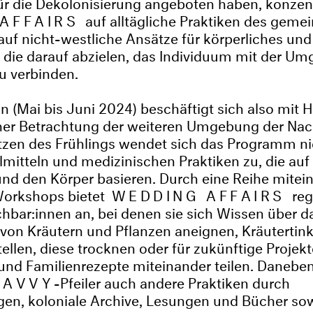
r die Dekolonisierung angeboten haben, konzent
 AFFAIRS
auf alltägliche Praktiken des geme
auf nicht-westliche Ansätze für körperliches und
 die darauf abzielen, das Individuum mit der U
 zu verbinden.
on (Mai bis Juni 2024) beschäftigt sich also mit 
iner Betrachtung der weiteren Umgebung der Nac
tzen des Frühlings wendet sich das Programm ni
lmitteln und medizinischen Praktiken zu, die a
und den Körper basieren. Durch eine Reihe mitei
orkshops bietet
WEDDING AFFAIRS
re
chbar:innen an, bei denen sie sich Wissen über 
on Kräutern und Pflanzen aneignen, Kräutertink
tellen, diese trocknen oder für zukünftige Projek
und Familienrezepte miteinander teilen. Danebe
AVVY
-Pfeiler auch andere Praktiken durch
gen, koloniale Archive, Lesungen und Bücher so