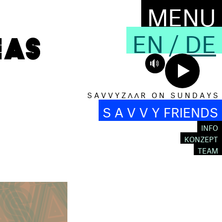
MENU
EN
/
DE
S A V V Y Z Λ Λ R O N S U N D A Y S
S A V V Y FRIENDS
INFO
S
KONZEPT
TEAM