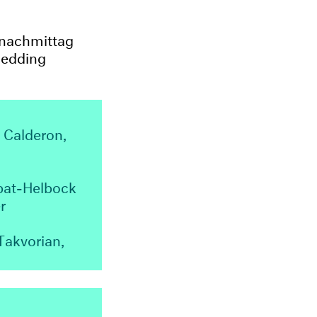
 nachmittag
Wedding
 Calderon,
at-Helbock
ger
Takvorian,