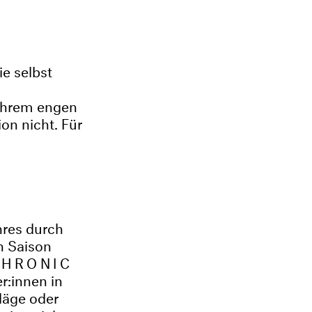
e selbst
ihrem engen
on nicht. Für
hres durch
n Saison
CHRONIC
r:innen in
läge oder