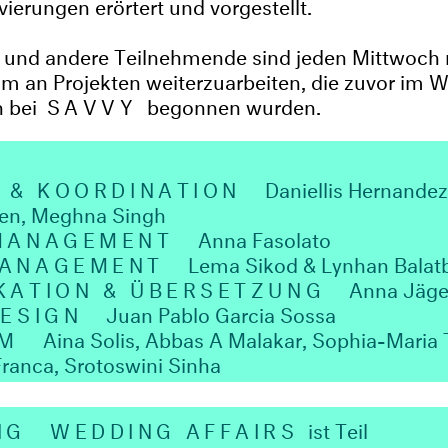
vierungen erörtert und vorgestellt.
 und andere Teilnehmende sind jeden Mittwoch
m an Projekten weiterzuarbeiten, die zuvor im 
h bei
SAVVY
begonnen wurden.
 & KOORDINATION
Daniellis Hernandez
en, Meghna Singh
MANAGEMENT
Anna Fasolato
ANAGEMENT
Lema Sikod & Lynhan Balatb
KATION & ÜBERSETZUNG
Anna Jä
ESIGN
Juan Pablo Garcia Sossa
UM
Aina Solis, Abbas A Malakar, Sophia-Maria 
Franca, Srotoswini Sinha
NG
WEDDING AFFAIRS
ist Teil