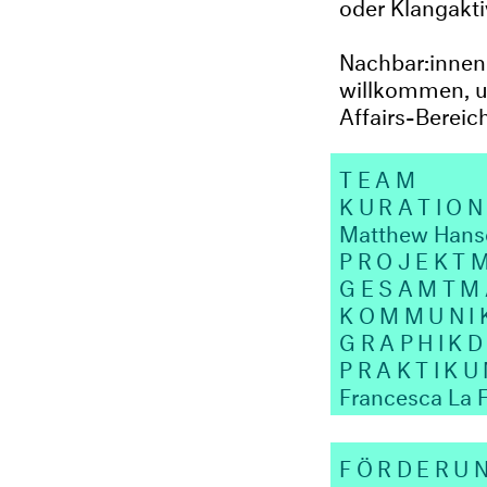
oder Klangakti
Nachbar:innen
willkommen, u
Affairs-Bereic
TEAM
KURATION
Matthew Hans
PROJEKT
GESAMTM
KOMMUNI
GRAPHIKD
PRAKTIK
Francesca La 
FÖRDERU