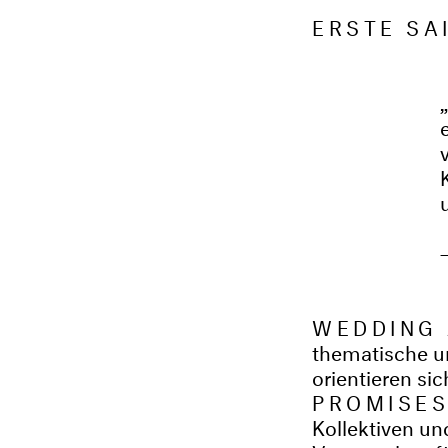
ERSTE SA
WEDDING
thematische u
orientieren si
PROMISE
Kollektiven u