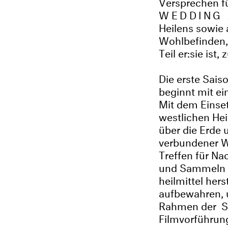
Versprechen fü
WEDDING
Heilens sowie 
Wohlbefinden,
Teil er:sie ist,
Die erste Sais
beginnt mit e
Mit dem Einse
westlichen Hei
über die Erde 
verbundener W
Treffen für Na
und Sammeln v
heilmittel hers
aufbewahren, 
Rahmen der
S
Filmvorführun