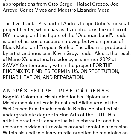
appropriations from Otto Serge – Rafael Orozco, Joe
Arroyo, Carlos Vives and Maestro Lizandro Mesa.
This five-track EP is part of Andrés Felipe Uribe's musical
project Leider, which has as its central axis the notion of
DIY-making and the figure of the "One man band". Leider
is part of his sonic research moving between genres of
Black Metal and Tropical Gothic. The album is produced
by artist and musician Kevin Gray. Leider Alex is the result
of Mario X's curatorial residency in summer 2022 at
SAVVY Contemporary within the project FOR THE
PHOENIX TO FIND ITS FORM IN US. ON RESTITUTION,
REHABILITATION, AND REPARATION.
ANDRÉS FELIPE URIBE CÁRDENAS
Bogotá, Colombia. He studied for his Diplom and
Meisterschüler at Freie Kunst und Bildhauerei of the
Weißensee Kunsthochschule in Berlin. He studied his
undergraduate degree in Fine Arts at the UJTL. His
artistic practice is conceptualist in character and his
research in video art revolves around semiotic ascension.
Within his undisciplinary media practice he maintains an