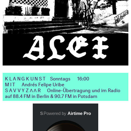
KLANGKUNST
Sonntags
16:00
MIT
Andrés Felipe Uribe
SAVVYZΛΛR
Online-Übertragung und im Radio
auf 88.4 FM in Berlin & 90.7 FM in Potsdam