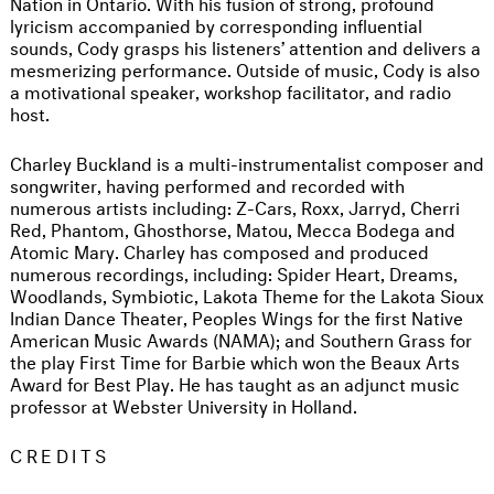
Nation in Ontario. With his fusion of strong, profound
lyricism accompanied by corresponding influential
sounds, Cody grasps his listeners’ attention and delivers a
mesmerizing performance. Outside of music, Cody is also
a motivational speaker, workshop facilitator, and radio
host.
Charley Buckland is a multi-instrumentalist composer and
songwriter, having performed and recorded with
numerous artists including: Z-Cars, Roxx, Jarryd, Cherri
Red, Phantom, Ghosthorse, Matou, Mecca Bodega and
Atomic Mary. Charley has composed and produced
numerous recordings, including: Spider Heart, Dreams,
Woodlands, Symbiotic, Lakota Theme for the Lakota Sioux
Indian Dance Theater, Peoples Wings for the first Native
American Music Awards (NAMA); and Southern Grass for
the play First Time for Barbie which won the Beaux Arts
Award for Best Play. He has taught as an adjunct music
professor at Webster University in Holland.
CREDITS