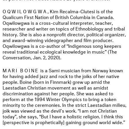
OQWILOWGWA
, Kim Recalma-Clutesi is of the
Qualicum First Nation of British Columbia in Canada.
Oqwilowgwa is a cross-cultural interpreter, teacher,
researcher and writer on topics of Ethnobiology and tribal
history. She is also a nonprofit director, political organizer,
and award-winning videographer and film producer.
Oqwilowgwa is a co-author of “Indigenous song keepers
reveal traditional ecological knowledge in music” (The
Conversation, Jan. 2, 2020).
MARI BOINE
​​​​​​​ is a Sami musician from Norway known
for having added jazz and rock to the joiks of her native
people. Boine (born in Finnmark) grew up amid the
Laestadian Christian movement as well as amidst
discrimination against her people. She was asked to
perform at the 1994 Winter Olympics to bring a token
minority to the ceremonies. In the strict Laestadian milieu,
joik was viewed as the devil's work. “I am not Christian
today”, she says, “But I have a holistic religion. I think this
[perspective is prophetically] gaining ground world wide.”