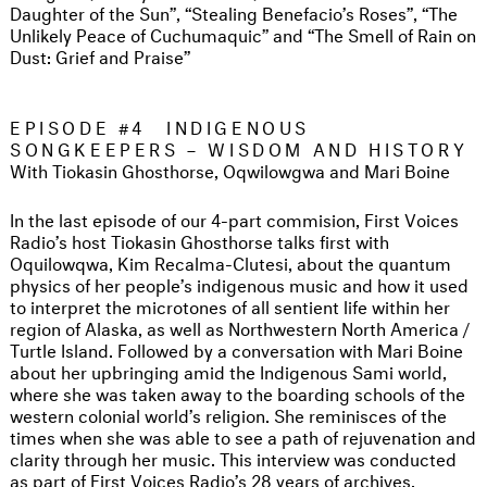
Daughter of the Sun”, “Stealing Benefacio’s Roses”, “The
Unlikely Peace of Cuchumaquic” and “The Smell of Rain on
Dust: Grief and Praise”
EPISODE #4
INDIGENOUS
SONGKEEPERS – WISDOM AND HISTORY
With Tiokasin Ghosthorse, Oqwilowgwa and Mari Boine
In the last episode of our 4-part commision, First Voices
Radio’s host Tiokasin Ghosthorse talks first with
Oquilowqwa, Kim Recalma-Clutesi, about the quantum
physics of her people’s indigenous music and how it used
to interpret the microtones of all sentient life within her
region of Alaska, as well as Northwestern North America /
Turtle Island. Followed by a conversation with Mari Boine
about her upbringing amid the Indigenous Sami world,
where she was taken away to the boarding schools of the
western colonial world’s religion. She reminisces of the
times when she was able to see a path of rejuvenation and
clarity through her music. This interview was conducted
as part of First Voices Radio’s 28 years of archives.