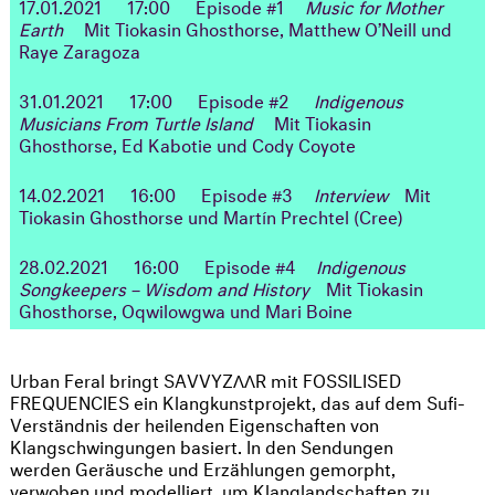
17.01.2021
17:00
Episode #1
Music for Mother
Earth
Mit Tiokasin Ghosthorse, Matthew O’Neill und
Raye Zaragoza
31.01.2021
17:00
Episode #2
Indigenous
Musicians From Turtle Island
Mit Tiokasin
Ghosthorse, Ed Kabotie und Cody Coyote
14.02.2021 16:00 Episode #3
Interview
Mit
Tiokasin Ghosthorse und Martín Prechtel (Cree)
28.02.2021 16:00 Episode #4
Indigenous
Songkeepers – Wisdom and History
Mit Tiokasin
Ghosthorse, Oqwilowgwa und Mari Boine
Urban Feral bringt SAVVYZΛΛR mit FOSSILISED
FREQUENCIES ein Klangkunstprojekt, das auf dem Sufi-
Verständnis der heilenden Eigenschaften von
Klangschwingungen basiert. In den Sendungen
werden Geräusche und Erzählungen gemorpht,
verwoben und modelliert, um Klanglandschaften zu