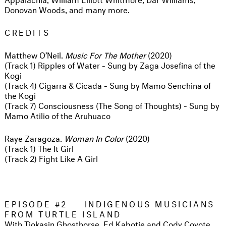
Donovan Woods, and many more.
CREDITS
Matthew O’Neil.
Music For The Mother
(2020)
(Track 1) Ripples of Water - Sung by Zaga Josefina of the
Kogi
(Track 4) Cigarra & Cicada - Sung by Mamo Senchina of
the Kogi
(Track 7) Consciousness (The Song of Thoughts) - Sung by
Mamo Atilio of the Aruhuaco
Raye Zaragoza.
Woman In Color
(2020)
(Track 1) The It Girl
(Track 2) Fight Like A Girl
EPISODE #2 INDIGENOUS MUSICIANS
FROM TURTLE ISLAND
With Tiokasin Ghosthorse, Ed Kabotie and Cody Coyote