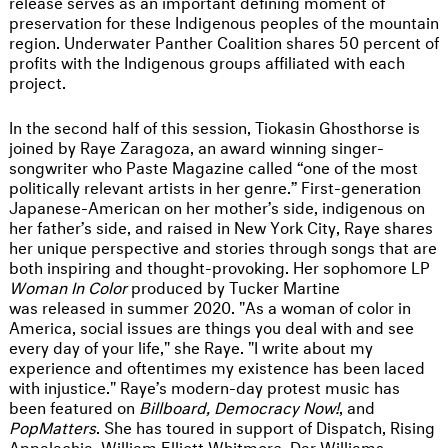
release serves as an important defining moment of
preservation for these Indigenous peoples of the mountain
region. Underwater Panther Coalition shares 50 percent of
profits with the Indigenous groups affiliated with each
project.
In the second half of this session, Tiokasin Ghosthorse is
joined by Raye Zaragoza, an award winning singer-
songwriter who Paste Magazine called “one of the most
politically relevant artists in her genre.” First-generation
Japanese-American on her mother’s side, indigenous on
her father’s side, and raised in New York City, Raye shares
her unique perspective and stories through songs that are
both inspiring and thought-provoking. Her sophomore LP
Woman In Color
produced by Tucker Martine
was released in summer 2020. "As a woman of color in
America, social issues are things you deal with and see
every day of your life," she Raye. "I write about my
experience and oftentimes my existence has been laced
with injustice." Raye’s modern-day protest music has
been featured on
Billboard, Democracy Now!
, and
PopMatters
. She has toured in support of Dispatch, Rising
Appalachia, William Elliott Whitmore, Dar Williams,