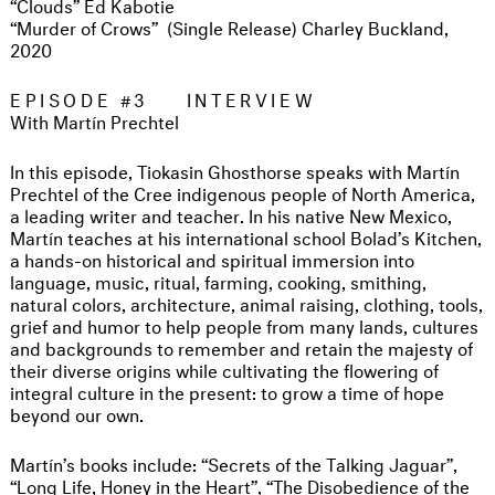
“Clouds” Ed Kabotie
“Murder of Crows” (Single Release) Charley Buckland,
2020
EPISODE #3 INTERVIEW
With Martín Prechtel
In this episode, Tiokasin Ghosthorse speaks with Martín
Prechtel of the Cree indigenous people of North America,
a leading writer and teacher. In his native New Mexico,
Martín teaches at his international school Bolad’s Kitchen,
a hands-on historical and spiritual immersion into
language, music, ritual, farming, cooking, smithing,
natural colors, architecture, animal raising, clothing, tools,
grief and humor to help people from many lands, cultures
and backgrounds to remember and retain the majesty of
their diverse origins while cultivating the flowering of
integral culture in the present: to grow a time of hope
beyond our own.
Martín’s books include: “Secrets of the Talking Jaguar”,
“Long Life, Honey in the Heart”, “The Disobedience of the