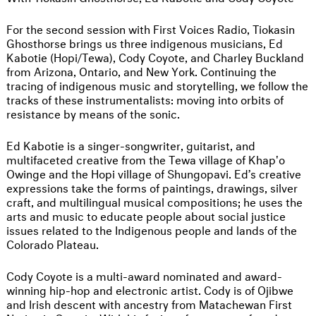
For the second session with First Voices Radio, Tiokasin
Ghosthorse brings us three indigenous musicians, Ed
Kabotie (Hopi/Tewa), Cody Coyote, and Charley Buckland
from Arizona, Ontario, and New York. Continuing the
tracing of indigenous music and storytelling, we follow the
tracks of these instrumentalists: moving into orbits of
resistance by means of the sonic.
Ed Kabotie is a singer-songwriter, guitarist, and
multifaceted creative from the Tewa village of Khap'o
Owinge and the Hopi village of Shungopavi. Ed’s creative
expressions take the forms of paintings, drawings, silver
craft, and multilingual musical compositions; he uses the
arts and music to educate people about social justice
issues related to the Indigenous people and lands of the
Colorado Plateau.
Cody Coyote is a multi-award nominated and award-
winning hip-hop and electronic artist. Cody is of Ojibwe
and Irish descent with ancestry from Matachewan First