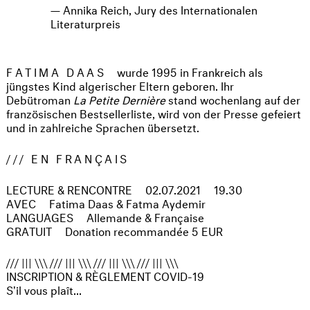
Annika Reich, Jury des Internationalen
Literaturpreis
FATIMA DAAS
wurde 1995 in Frankreich als
jüngstes Kind algerischer Eltern geboren. Ihr
Debütroman
La Petite Dernière
stand wochenlang auf der
französischen Bestsellerliste, wird von der Presse gefeiert
und in zahlreiche Sprachen übersetzt.
/// EN FRANÇAIS
LECTURE & RENCONTRE
02.07.2021
19.30
AVEC
Fatima Daas & Fatma Aydemir
LANGUAGES
Allemande & Française
GRATUIT
Donation recommandée 5 EUR
/// ||| \\\ /// ||| \\\ /// ||| \\\ /// ||| \\\
INSCRIPTION & RÈGLEMENT COVID-19
S'il vous plaît...