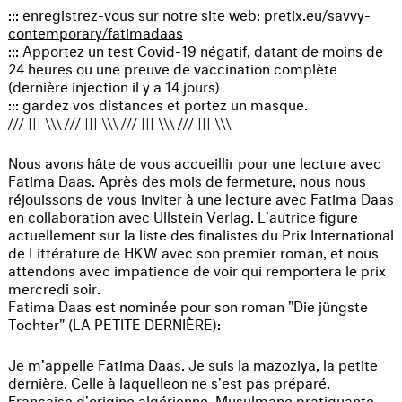
::: enregistrez-vous sur notre site web:
pretix.eu/savvy-
contemporary/fatimadaas
::: Apportez un test Covid-19 négatif, datant de moins de
24 heures ou une preuve de vaccination complète
(dernière injection il y a 14 jours)
::: gardez vos distances et portez un masque.
/// ||| \\\ /// ||| \\\ /// ||| \\\ /// ||| \\\
Nous avons hâte de vous accueillir pour une lecture avec
Fatima Daas. Après des mois de fermeture, nous nous
réjouissons de vous inviter à une lecture avec Fatima Daas
en collaboration avec Ullstein Verlag. L'autrice figure
actuellement sur la liste des finalistes du Prix International
de Littérature de HKW avec son premier roman, et nous
attendons avec impatience de voir qui remportera le prix
mercredi soir.
Fatima Daas est nominée pour son roman "Die jüngste
Tochter" (LA PETITE DERNIÈRE):
Je m'appelle Fatima Daas. Je suis la mazoziya, la petite
dernière. Celle à laquelleon ne s'est pas préparé.
Française d'origine algérienne. Musulmane pratiquante.