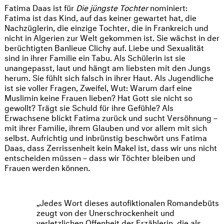
Fatima Daas ist für
Die jüngste Tochter
nominiert:
Fatima ist das Kind, auf das keiner gewartet hat, die
Nachzüglerin, die einzige Tochter, die in Frankreich und
nicht in Algerien zur Welt gekommen ist. Sie wächst in der
berüchtigten Banlieue Clichy auf. Liebe und Sexualität
sind in ihrer Familie ein Tabu. Als Schülerin ist sie
unangepasst, laut und hängt am liebsten mit den Jungs
herum. Sie fühlt sich falsch in ihrer Haut. Als Jugendliche
ist sie voller Fragen, Zweifel, Wut: Warum darf eine
Muslimin keine Frauen lieben? Hat Gott sie nicht so
gewollt? Trägt sie Schuld für ihre Gefühle? Als
Erwachsene blickt Fatima zurück und sucht Versöhnung –
mit ihrer Familie, ihrem Glauben und vor allem mit sich
selbst. Aufrichtig und inbrünstig beschwört uns Fatima
Daas, dass Zerrissenheit kein Makel ist, dass wir uns nicht
entscheiden müssen – dass wir Töchter bleiben und
Frauen werden können.
Jedes Wort dieses autofiktionalen Romandebüts
zeugt von der Unerschrockenheit und
verletzlichen Offenheit der Erzählerin, die als