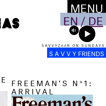
MENU
EN
/
DE
S A V V Y Z Λ Λ R O N S U N D A Y S
S A V V Y FRIENDS
TE
FREEMAN’S N°1:
ARRIVAL